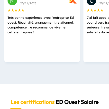
M
C
20/11/2023
20/11/
Très bonne expérience avec l'entreprise Ed
J'ai fait appe
ouest. Réactivité, arrangement, relationnel,
pour divers tr
compétence : je recommande vivement
sérieuse, trav
cette entreprise !
satisfaits du 
Les certifications
ED Ouest Solaire