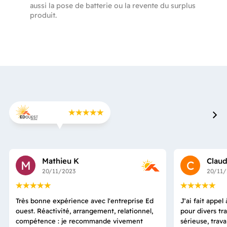
aussi la pose de batterie ou la revente du surplus
produit.
Mathieu K
Clau
M
C
20/11/2023
20/11/
Très bonne expérience avec l'entreprise Ed
J'ai fait appe
ouest. Réactivité, arrangement, relationnel,
pour divers tr
compétence : je recommande vivement
sérieuse, trav