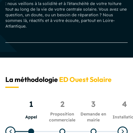
: nous veillons à la solidité et à l’étanchéité de votre toiture
tout au long de la vie de votre centrale solaire. Vous avez une
question, un doute, ou un besoin de réparation ? Nous
sommes là, réactifs et à votre écoute, partout en Loire-
Atlantique.
La méthodologie
ED Ouest Solaire
1
2
3
4
Proposition
Demande en
Appel
Installati
commerciale
mairie